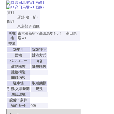
賃料
店舗(建一部)
間取
東京都 新宿区
所在
東京都新宿区高田馬場4-8-4 高田馬
地
場W1
交通
築年月
新築/中古
面積
計測方式
バルコニー
向き
建物階数
部屋階数
建物構造
間取内容
駐車場
取引態様
引渡/入居時期
現況
周辺環境
設備・条件
物件番号
009