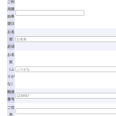
ご利
用開
始希
望日
お名
前
必須
お名
前
（ふ
りが
な）
郵便
番号
ご住
所