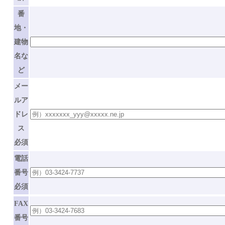
番
地・
建物
名な
ど
メー
ルア
ドレ
ス
必須
電話
番号
必須
FAX
番号