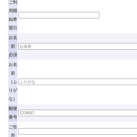
ご利
用開
始希
望日
お名
前
必須
お名
前
（ふ
りが
な）
郵便
番号
ご住
所