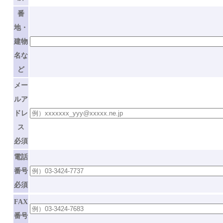
番
地・
建物
名な
ど
メー
ルア
ドレ
ス
必須
電話
番号
必須
FAX
番号