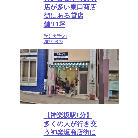
店が多い東口商店
街にある貸店
舗/11坪
学芸大学W1
2023.08.28
【神楽坂駅1分】
多くの人が行き交
う神楽坂商店街に