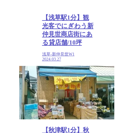
【浅草駅1分】観
光客でにぎわう新
仲見世商店街にあ
る貸店舗/10坪
浅草-新仲見世W1
2024.03.27
【秋津駅1分】秋