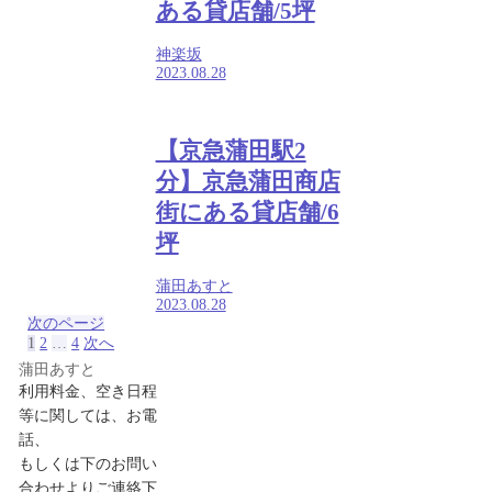
ある貸店舗/5坪
神楽坂
2023.08.28
【京急蒲田駅2
分】京急蒲田商店
街にある貸店舗/6
坪
蒲田あすと
2023.08.28
次のページ
1
2
…
4
次へ
蒲田あすと
利用料金、空き日程
等に関しては、お電
話、
もしくは下のお問い
合わせよりご連絡下