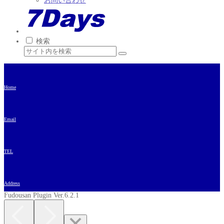
お問い合わせ
検索
Home
Email
TEL
Address
Fudousan Plugin Ver.6.2.1