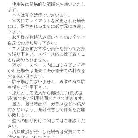
・使用後は簡易的な清掃をお願いいたし
ます。
・室内は完全禁煙でございます。
・室内にてレイアウトを変更された場合
には、退室されるまでに必ず元にお戻し
下さい。
・お客様がお持込み頂いたものは全てご
自身でお持ち帰り下さい。
・ゴミは必ずお客様が責任を持ってお持
ち帰り下さい。スペース内に捨て置くこ
とは認められません。
・万が一、スペース内にゴミを置いて行
かれた場合は廃棄に掛かる全ての料金を
お支払い頂きます。
・駐車場はございません。近隣の有料駐
車場をご利用下さい。
・原則として搬入から搬出完了(原状復
帰)までをご利用時間とさせて頂きます。
・搬入、搬出時は壁・ガラスなどへ傷が
付かないよう、充分注意して作業をお願
い致します。
・壁への貼り付けに関してはご相談くだ
さい。
・汚損破損が発生した場合は実費にてご
請求させていただきます。