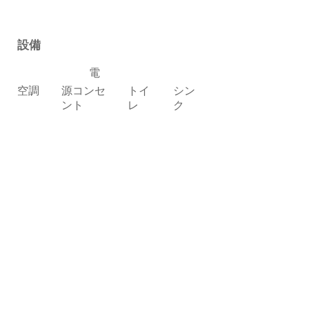
設備
電
空調
源コンセ
トイ
シン
ント
レ
ク