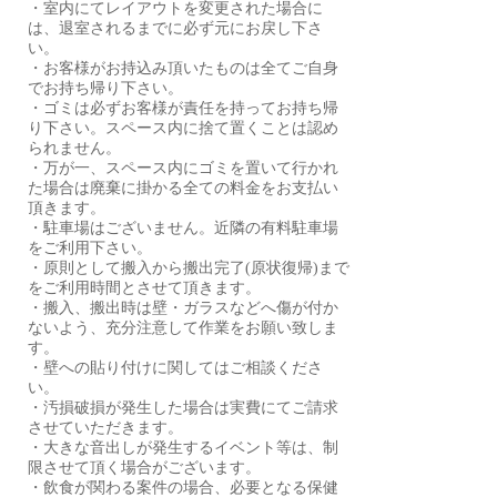
・室内にてレイアウトを変更された場合に
は、退室されるまでに必ず元にお戻し下さ
い。
・お客様がお持込み頂いたものは全てご自身
でお持ち帰り下さい。
・ゴミは必ずお客様が責任を持ってお持ち帰
り下さい。スペース内に捨て置くことは認め
られません。
・万が一、スペース内にゴミを置いて行かれ
た場合は廃棄に掛かる全ての料金をお支払い
頂きます。
・駐車場はございません。近隣の有料駐車場
をご利用下さい。
・原則として搬入から搬出完了(原状復帰)まで
をご利用時間とさせて頂きます。
・搬入、搬出時は壁・ガラスなどへ傷が付か
ないよう、充分注意して作業をお願い致しま
す。
・壁への貼り付けに関してはご相談くださ
い。
・汚損破損が発生した場合は実費にてご請求
させていただきます。
・大きな音出しが発生するイベント等は、制
限させて頂く場合がございます。
・飲食が関わる案件の場合、必要となる保健